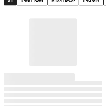
All
Dried Flower
Milled Flower
Pre-Rolls